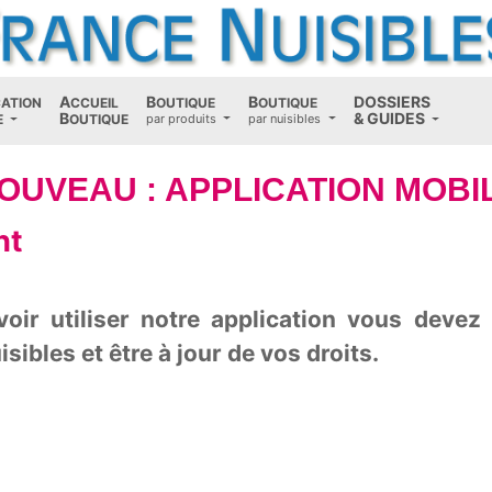
A
B
B
D
OSSIERS
CATION
CCUEIL
OUTIQUE
OUTIQUE
B
(current)
&
G
UIDES
E
OUTIQUE
par produits
par nuisibles
OUVEAU : APPLICATION MOBI
nt
oir utiliser notre application vous devez
sibles et être à jour de vos droits.