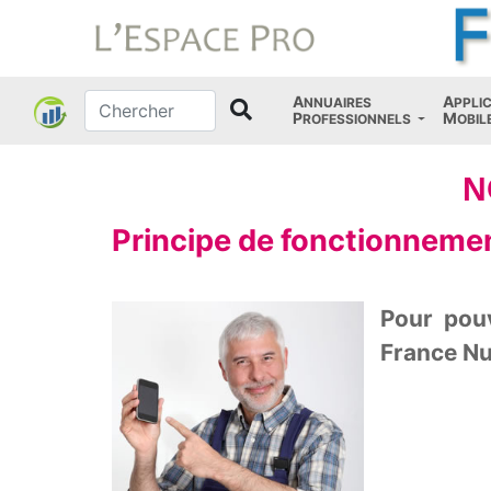
A
A
NNUAIRES
PPLI
P
M
ROFESSIONNELS
OBIL
N
Principe de fonctionneme
Pour pouv
France Nui