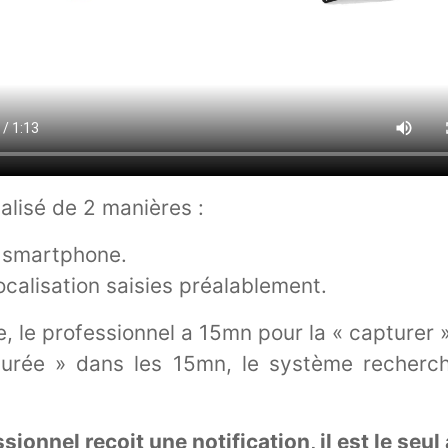
alisé de 2 manières :
n smartphone.
calisation saisies préalablement.
, le professionnel a 15mn pour la « capturer 
pturée » dans les 15mn, le système recherch
nnel reçoit une notification, il est le seul à